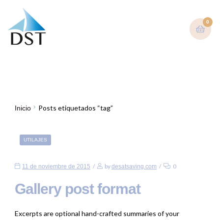
0
tag
Posts etiquetados “tag”
Inicio
UTILAJES
by
0
11 de noviembre de 2015
desatsaving.com
Gallery post format
Excerpts are optional hand-crafted summaries of your