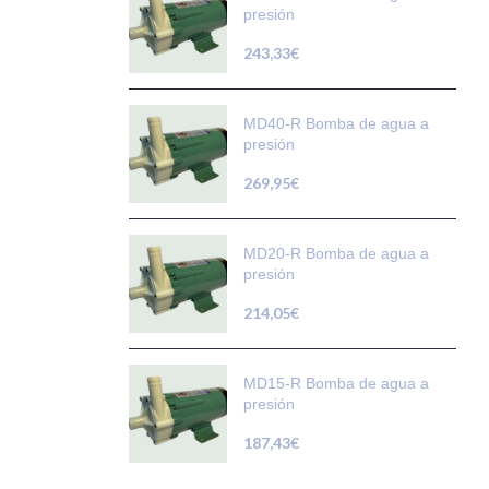
presión
243,33
€
MD40-R Bomba de agua a
presión
269,95
€
MD20-R Bomba de agua a
presión
214,05
€
MD15-R Bomba de agua a
presión
187,43
€