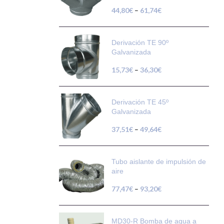
44,80
€
–
61,74
€
Derivación TE 90º
Galvanizada
15,73
€
–
36,30
€
Derivación TE 45º
Galvanizada
37,51
€
–
49,64
€
Tubo aislante de impulsión de
aire
77,47
€
–
93,20
€
MD30-R Bomba de agua a