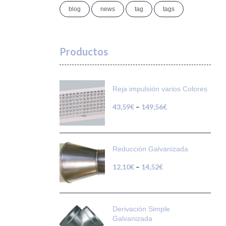
blog
news
tag
tags
Productos
Reja impulsión varios Colores
43,59
€
–
149,56
€
Reducción Galvanizada
12,10
€
–
14,52
€
Derivación Simple
Galvanizada